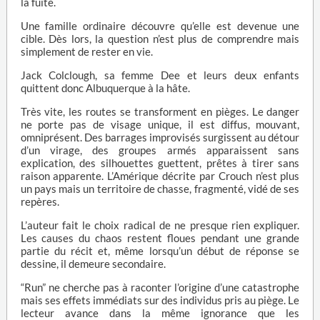
la fuite.
Une famille ordinaire découvre qu’elle est devenue une
cible. Dès lors, la question n’est plus de comprendre mais
simplement de rester en vie.
Jack Colclough, sa femme Dee et leurs deux enfants
quittent donc Albuquerque à la hâte.
Très vite, les routes se transforment en pièges. Le danger
ne porte pas de visage unique, il est diffus, mouvant,
omniprésent. Des barrages improvisés surgissent au détour
d’un virage, des groupes armés apparaissent sans
explication, des silhouettes guettent, prêtes à tirer sans
raison apparente. L’Amérique décrite par Crouch n’est plus
un pays mais un territoire de chasse, fragmenté, vidé de ses
repères.
L’auteur fait le choix radical de ne presque rien expliquer.
Les causes du chaos restent floues pendant une grande
partie du récit et, même lorsqu’un début de réponse se
dessine, il demeure secondaire.
“Run” ne cherche pas à raconter l’origine d’une catastrophe
mais ses effets immédiats sur des individus pris au piège. Le
lecteur avance dans la même ignorance que les