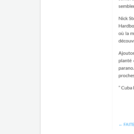
semblen
Nick St
Hardboi
où la m
découvri
Ajouton
planté 
parano.
proches
” Cuba 
←
FAIT