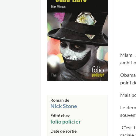
Miami 2
ambitio
Obama n
point d
Mais po
Roman de
Nick Stone
Le dern
souvent
Édité chez
folio policier
C’est t
Date de sortie
raciale