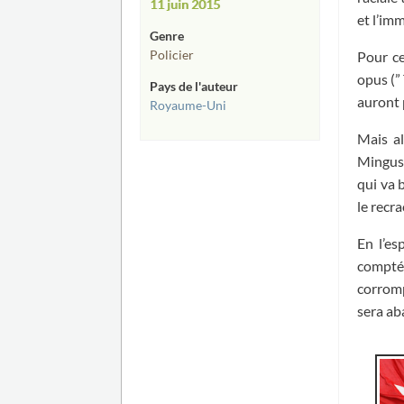
11 juin 2015
et l’im
Genre
Policier
Pour ce
opus (”
Pays de l'auteur
auront 
Royaume-Uni
Mais al
Mingus 
qui va 
le recra
En l’es
compté 
corromp
sera ab