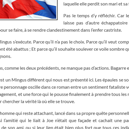
laquelle elle perdit son mari et sa 
Pas le temps d’y réfléchir. Car 
laisse pas d’autre échappatoir
pour se faire, à se rendre clandestinement dans l’enfer castriste.
ingus s’exécute. Parce qu’il n’a pas le choix. Parce qu’il veut co
ont été abattus ; Et parce qu’il souhaite soulever ce voile sombre qu
nons.
s, comme les deux précédents, ne manque pas d’actions. Bagarre 
est un Mingus différent qui nous est présenté ici. Les épaules se s
re personnage oscille dans ce roman entre un sentiment fataliste v
gement, et une force qui le pousse finalement à prendre tous les 
er chercher la vérité là où elle se trouve.
omme qui reste attachant, lancé dans sa propre quête personnel
si l’amitié qui le liait à Joe n’était que façade et cachait une pa
de son ami, ou si leur lien était bien plus fort que tous ces indi