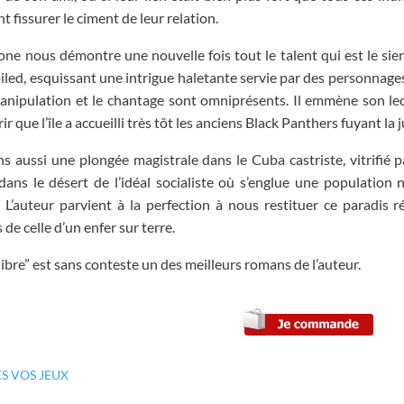
t fissurer le ciment de leur relation.
one nous démontre une nouvelle fois tout le talent qui est le si
led, esquissant une intrigue haletante servie par des personnages 
anipulation et le chantage sont omniprésents. Il emmène son lecteu
r que l’île a accueilli très tôt les anciens Black Panthers fuyant la 
s aussi une plongée magistrale dans le Cuba castriste, vitrifié pa
dans le désert de l’idéal socialiste où s’englue une population 
 L’auteur parvient à la perfection à nous restituer ce paradis
 de celle d’un enfer sur terre.
libre” est sans conteste un des meilleurs romans de l’auteur.
ES VOS JEUX