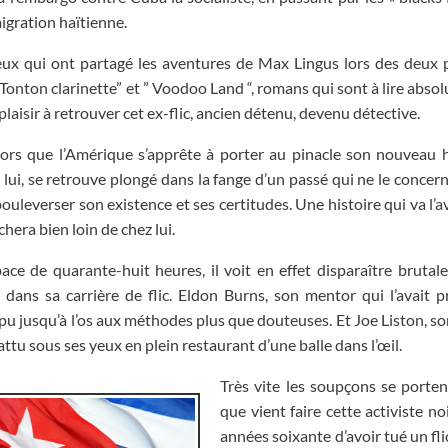
migration haïtienne.
ux qui ont partagé les aventures de Max Lingus lors des deux 
 Tonton clarinette” et ” Voodoo Land “, romans qui sont à lire absolu
plaisir à retrouver cet ex-flic, ancien détenu, devenu détective.
ors que l’Amérique s’apprête à porter au pinacle son nouveau 
lui, se retrouve plongé dans la fange d’un passé qui ne le concer
bouleverser son existence et ses certitudes. Une histoire qui va l’av
chera bien loin de chez lui.
pace de quarante-huit heures, il voit en effet disparaître bruta
dans sa carrière de flic. Eldon Burns, son mentor qui l’avait pr
u jusqu’à l’os aux méthodes plus que douteuses. Et Joe Liston, son
attu sous ses yeux en plein restaurant d’une balle dans l’œil.
Très vite les soupçons se porte
que vient faire cette activiste no
années soixante d’avoir tué un fli