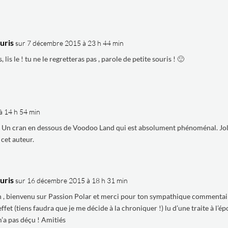
uris
sur 7 décembre 2015 à 23 h 44 min
, lis le ! tu ne le regretteras pas , parole de petite souris ! 🙂
à 14 h 54 min
an. Un cran en dessous de Voodoo Land qui est absolument phénoménal. Jol
 cet auteur.
uris
sur 16 décembre 2015 à 18 h 31 min
n , bienvenu sur Passion Polar et merci pour ton sympathique commentai
effet (tiens faudra que je me décide à la chroniquer !) lu d’une traite à l’é
m’a pas déçu ! Amitiés