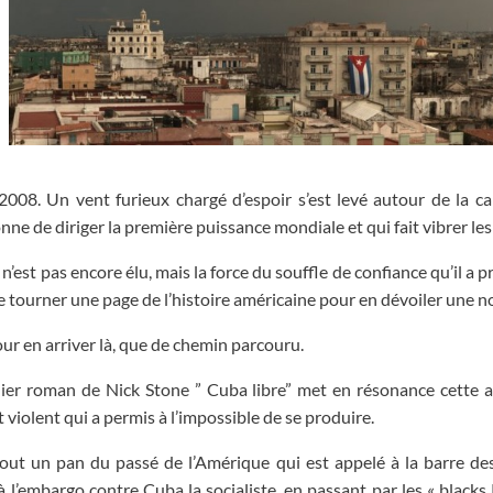
008. Un vent furieux chargé d’espoir s’est levé autour de la c
nne de diriger la première puissance mondiale et qui fait vibrer le
’est pas encore élu, mais la force du souffle de confiance qu’il a pr
e tourner une page de l’histoire américaine pour en dévoiler une nou
ur en arriver là, que de chemin parcouru.
ier roman de Nick Stone ” Cuba libre” met en résonance cette ac
 violent qui a permis à l’impossible de se produire.
out un pan du passé de l’Amérique qui est appelé à la barre des
 à l’embargo contre Cuba la socialiste, en passant
par les « blacks