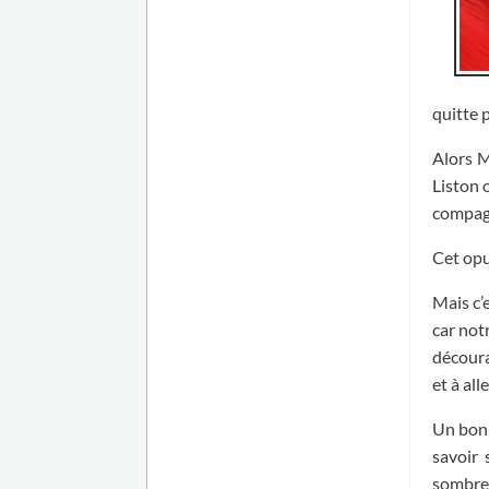
quitte 
Alors M
Liston 
compag
Cet opu
Mais c’
car not
découra
et à all
Un bonh
savoir 
sombre 