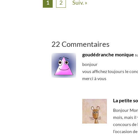
1
2
Suiv. »
22 Commentaires
goudédranche monique
s
bonjour
vous affichez toujours le co
merci à vous
La petite so
Bonjour Moni
mois, mais il
concours de N
l’occasion de