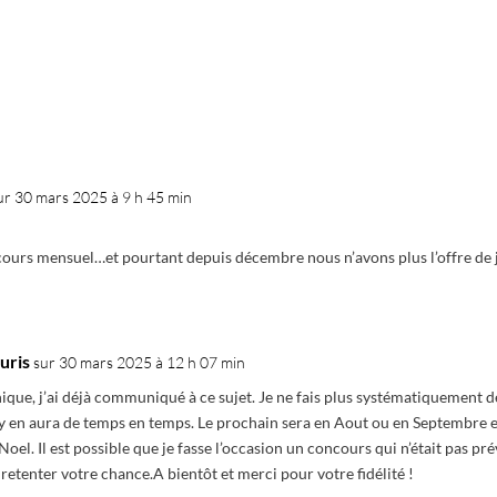
ur 30 mars 2025 à 9 h 45 min
ncours mensuel…et pourtant depuis décembre nous n’avons plus l’offre de 
uris
sur 30 mars 2025 à 12 h 07 min
que, j’ai déjà communiqué à ce sujet. Je ne fais plus systématiquement d
 y en aura de temps en temps. Le prochain sera en Aout ou en Septembre et
oel. Il est possible que je fasse l’occasion un concours qui n’était pas p
 retenter votre chance.A bientôt et merci pour votre fidélité !