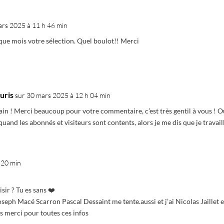
ars 2025 à 11 h 46 min
que mois votre sélection. Quel boulot!! Merci
uris
sur 30 mars 2025 à 12 h 04 min
in ! Merci beaucoup pour votre commentaire, c’est très gentil à vous ! O
 quand les abonnés et visiteurs sont contents, alors je me dis que je travail
 20 min
ir ? Tu es sans ❤️
seph Macé Scarron Pascal Dessaint me tente.aussi et j’ai Nicolas Jaillet e
s merci pour toutes ces infos