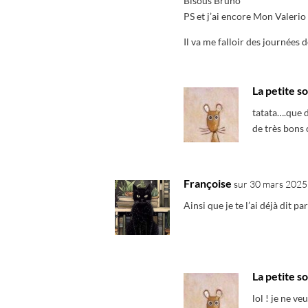
Bisous Bruno
PS et j’ai encore Mon Valerio à
Il va me falloir des journées 
La petite so
tatata….que d
de très bons c
Françoise
sur 30 mars 2025 
Ainsi que je te l’ai déjà dit p
La petite so
lol ! je ne ve