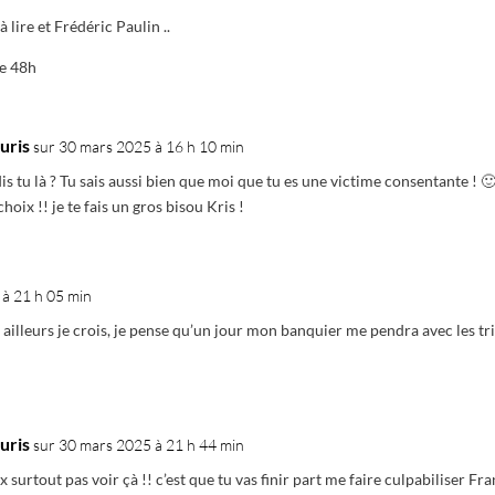
 lire et Frédéric Paulin ..
de 48h
uris
sur 30 mars 2025 à 16 h 10 min
is tu là ? Tu sais aussi bien que moi que tu es une victime consentante ! 🙂
hoix !! je te fais un gros bisou Kris !
à 21 h 05 min
ar ailleurs je crois, je pense qu’un jour mon banquier me pendra avec les tri
uris
sur 30 mars 2025 à 21 h 44 min
ux surtout pas voir çà !! c’est que tu vas finir part me faire culpabiliser Fr