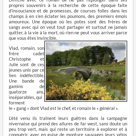
propres souvenirs à la recherche de cette époque faite
d’insouciance et de promesses, de courses folles dans les
champs à en s’en éclater les poumons, des premiers émois
amoureux. Une époque où les potes sont des frères de
sangs avec qui on veut tout partager et surtout ne jamais
quitter, à la vie à la mort, où rien ne peut vous arriver parce
que vous êtes invincible.
Vlad, romain, son
frère cadet
Christophe et
Julie sont de ces
jeunes unis par ce
lien indéfectible.
Une bande de
gamins de
quatorze ans,
inséparables, qui
forment
le « gang » dont Vlad est le chef, et romain le « général ».
L’été venu ils traînent leurs guêtres dans la campagne
nivernaise qui prend des allures de far west, sans doute un
peu trop vert, mais qui reste un territoire à explorer et à
conquérir, avec en guise de monture sauvages leurs vélos