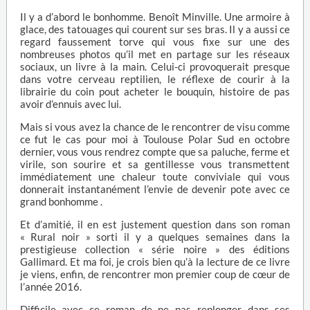
Il y a d’abord le bonhomme. Benoît Minville. Une armoire à
glace, des tatouages qui courent sur ses bras. Il y a aussi ce
regard faussement torve qui vous fixe sur une des
nombreuses photos qu’il met en partage sur les réseaux
sociaux, un livre à la main. Celui-ci provoquerait presque
dans votre cerveau reptilien, le réflexe de courir à la
librairie du coin pout acheter le bouquin, histoire de pas
avoir d’ennuis avec lui.
Mais si vous avez la chance de le rencontrer de visu comme
ce fut le cas pour moi à Toulouse Polar Sud en octobre
dernier, vous vous rendrez compte que sa paluche, ferme et
virile, son sourire et sa gentillesse vous transmettent
immédiatement une chaleur toute conviviale qui vous
donnerait instantanément l’envie de devenir pote avec ce
grand bonhomme .
Et d’amitié, il en est justement question dans son roman
« Rural noir » sorti il y a quelques semaines dans la
prestigieuse collection « série noire » des éditions
Gallimard. Et ma foi, je crois bien qu’à la lecture de ce livre
je viens, enfin, de rencontrer mon premier coup de cœur de
l’année 2016.
Difficile avec ce roman de ne pas replonger dans ses