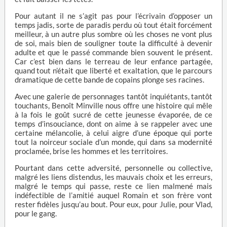
Pour autant il ne s’agit pas pour l’écrivain d’opposer un
temps jadis, sorte de paradis perdu où tout était forcément
meilleur, à un autre plus sombre où les choses ne vont plus
de soi, mais bien de souligner toute la difficulté à devenir
adulte et que le passé commande bien souvent le présent.
Car c’est bien dans le terreau de leur enfance partagée,
quand tout n’était que liberté et exaltation, que le parcours
dramatique de cette bande de copains plonge ses racines.
Avec une galerie de personnages tantôt inquiétants, tantôt
touchants, Benoît Minville nous offre une histoire qui mêle
à la fois le goût sucré de cette jeunesse évaporée, de ce
temps d’insouciance, dont on aime à se rappeler avec une
certaine mélancolie, à celui aigre d’une époque qui porte
tout la noirceur sociale d’un monde, qui dans sa modernité
proclamée, brise les hommes et les territoires.
Pourtant dans cette adversité, personnelle ou collective,
malgré les liens distendus, les mauvais choix et les erreurs,
malgré le temps qui passe, reste ce lien malmené mais
indéfectible de l’amitié auquel Romain et son frère vont
rester fidèles jusqu’au bout. Pour eux, pour Julie, pour Vlad,
pour le gang.