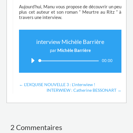
Aujourd’hui, Manu vous propose de découvrir un peu
plus cet auteur et son roman ” Meurtre au Ritz ” à
travers une interview.
interview Michèle Barrière
par
Michèle Barrière
Lecteur
00:00
audio
←
L'EXQUISE NOUVELLE 3 : L'interwiew !
INTERWIEW : Catherine BESSONART
→
2 Commentaires