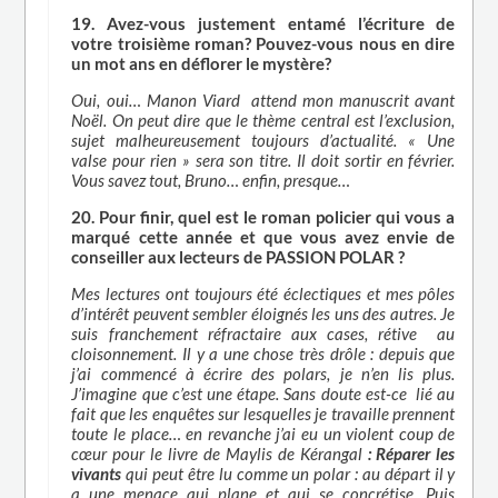
19. Avez-vous justement entamé l’écriture de
votre troisième roman? Pouvez-vous nous en dire
un mot ans en déflorer le mystère?
Oui, oui… Manon Viard attend mon manuscrit avant
Noël. On peut dire que le thème central est l’exclusion,
sujet malheureusement toujours d’actualité. « Une
valse pour rien » sera son titre. Il doit sortir en février.
Vous savez tout, Bruno… enfin, presque…
20. Pour finir, quel est le roman policier qui vous a
marqué cette année et que vous avez envie de
conseiller aux lecteurs de PASSION POLAR ?
Mes lectures ont toujours été éclectiques et mes pôles
d’intérêt peuvent sembler éloignés les uns des autres. Je
suis franchement réfractaire aux cases, rétive au
cloisonnement. Il y a une chose très drôle : depuis que
j’ai commencé à écrire des polars, je n’en lis plus.
J’imagine que c’est une étape. Sans doute est-ce lié au
fait que les enquêtes sur lesquelles je travaille prennent
toute le place… en revanche j’ai eu un violent coup de
cœur pour le livre de Maylis de Kérangal
: Réparer les
vivants
qui peut être lu comme un polar : au départ il y
a une menace qui plane et qui se concrétise. Puis